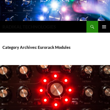
Search
RADIKAL TECHNOLOGIES
SKIP
PRIMAR
TO
MENU
CONTENT
Category Archives: Eurorack Modules