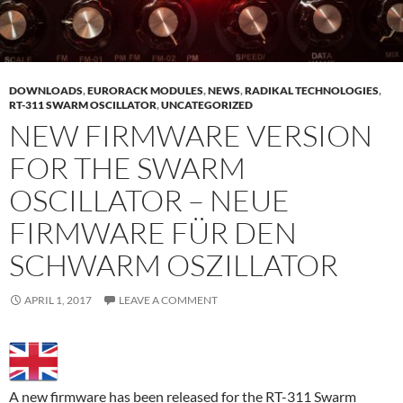
DOWNLOADS
,
EURORACK MODULES
,
NEWS
,
RADIKAL TECHNOLOGIES
,
RT-311 SWARM OSCILLATOR
,
UNCATEGORIZED
NEW FIRMWARE VERSION
FOR THE SWARM
OSCILLATOR – NEUE
FIRMWARE FÜR DEN
SCHWARM OSZILLATOR
APRIL 1, 2017
LEAVE A COMMENT
A new firmware has been released for the RT-311 Swarm