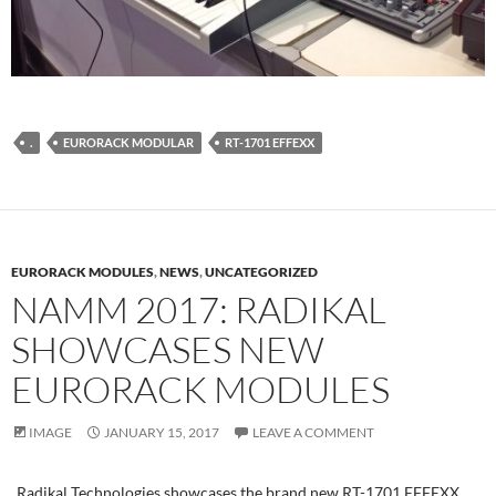
.
EURORACK MODULAR
RT-1701 EFFEXX
EURORACK MODULES
,
NEWS
,
UNCATEGORIZED
NAMM 2017: RADIKAL
SHOWCASES NEW
EURORACK MODULES
IMAGE
JANUARY 15, 2017
LEAVE A COMMENT
Radikal Technologies showcases the brand new RT-1701 EFFEXX