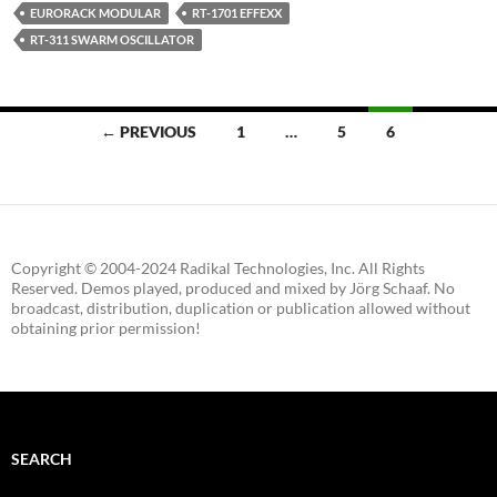
EURORACK MODULAR
RT-1701 EFFEXX
RT-311 SWARM OSCILLATOR
Posts
← PREVIOUS
1
…
5
6
navigation
Copyright © 2004-2024 Radikal Technologies, Inc. All Rights
Reserved. Demos played, produced and mixed by Jörg Schaaf. No
broadcast, distribution, duplication or publication allowed without
obtaining prior permission!
SEARCH