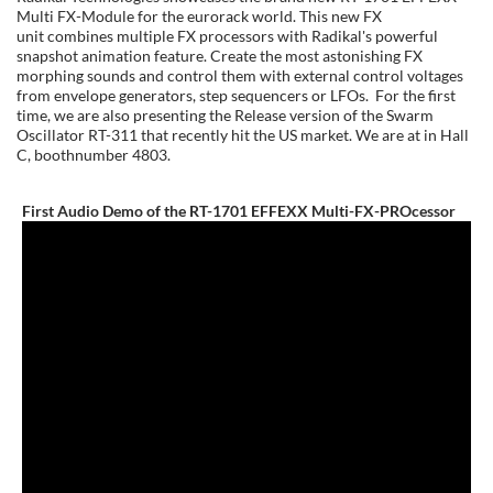
Multi FX-Module for the eurorack world. This new FX
unit combines multiple FX processors with Radikal's powerful
snapshot animation feature. Create the most astonishing FX
morphing sounds and control them with external control voltages
from envelope generators, step sequencers or LFOs. For the first
time, we are also presenting the Release version of the Swarm
Oscillator RT-311 that recently hit the US market. We are at in Hall
C, boothnumber 4803.
First Audio Demo of the RT-1701 EFFEXX Multi-FX-PROcessor