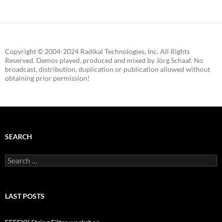
Copyright © 2004-2024 Radikal Technologies, Inc. All Rights
Reserved. Demos played, produced and mixed by Jörg Schaaf. No
broadcast, distribution, duplication or publication allowed without
obtaining prior permission!
SEARCH
Search
for:
LAST POSTS