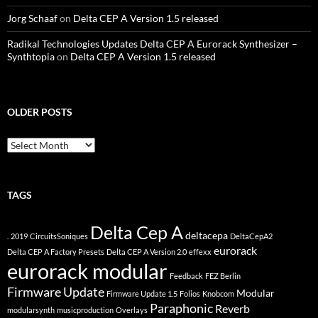
Jorg Schaaf
on
Delta CEP A Version 1.5 released
Radikal Technologies Updates Delta CEP A Eurorack Synthesizer –
Synthtopia
on
Delta CEP A Version 1.5 released
OLDER POSTS
older
posts
TAGS
Delta Cep A
deltacepa
.
2019
CircuitsSoniques
DeltaCepA2
eurorack
Delta CEP A Factory Presets
Delta CEP A Version 2.0
effexx
eurorack modular
Feedback
FEZ Berlin
Firmware Update
Modular
Firmware Update 1.5
Folios
Knobcom
Paraphonic
Reverb
modularsynth
musicproduction
Overlays