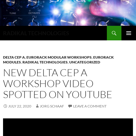
Search
RADIKAL TECHNOLOGIES
SKIP
PRIMAR
TO
MENU
CONTENT
DELTA CEP A
,
EURORACK MODULAR WORKSHOPS
,
EURORACK
MODULES
,
RADIKAL TECHNOLOGIES
,
UNCATEGORIZED
NEW DELTA CEP A
WORKSHOP VIDEO
SPOTTED ON YOUTUBE
JULY 22, 2020
JORG SCHAAF
LEAVE A COMMENT