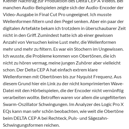
Kleiner Nachtrag zur Produktion des Delta CEP A Videos. Bei
manchen Audio-Beispielen zeigte sich der Audio-Encoder der
Video-Ausgabe in Final Cut Pro ungeeignet. Ich musste
Wellenformen filtern und den Pegel senken. Aber ein paar der
digitalen Artefakte bekam ich trotzdem in überschaubarer Zeit
nicht in den Griff. Zumindest hatte ich ab einer gewissen
Anzahl von Versuchen keine Lust mehr, die Wellenformen
mehr und mehr zu filtern. Es war ein Stochern im Ungewissen.
Ich wusste, die Probleme kommen von Obertönen, die ich
nicht zu hören vermag, meine jungen Zuhörer aber vielleicht
schon. Der Delta CEP A hat einfach extrem klare
Wellenformen mit Obertönen bis zur Nyquist Frequenz. Aus
diesem Grund hier ein Link zu der nicht komprimierten Wave-
Datei mit den Hörbeispielen, die der Encoder nicht vernünftig
verarbeiten wollte. Betroffen waren vor allem die ungefilterten
Swarm-Oszillator Schwingungen. Im Analyzer des Logic Pro X
EQs kann man sehr schön beobachten, wie weit die Obertöne
beim DELTA CEP A bei Rechteck, Puls- und Sägezahn-
Schwingungsformen reichen.