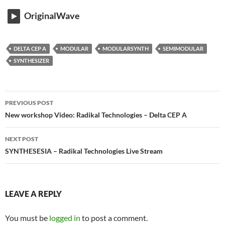
OriginalWave
DELTA CEP A
MODULAR
MODULARSYNTH
SEMIMODULAR
SYNTHESIZER
Post
PREVIOUS POST
navigation
New workshop Video: Radikal Technologies – Delta CEP A
NEXT POST
SYNTHESESIA – Radikal Technologies Live Stream
LEAVE A REPLY
You must be
logged in
to post a comment.