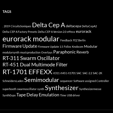
TAGS
Delta Cep A
deltacepa
.
2019
CircuitsSoniques
DeltaCepA2
eurorack
Delta CEP A Factory Presets
Delta CEP A Version 2.0
effexx
eurorack modular
Feedback
FEZ Berlin
Firmware Update
Modular
Firmware Update 1.5
Folios
Knobcom
Paraphonic
Reverb
modularsynth
musicproduction
Overlays
RT-311 Swarm Oscillator
RT-451 Dual Multimode Filter
RT-1701 EFFEXX
rt311
rt451
rt1701
SAC
SAC-2.2
SAC-2K
Semimodular
SchneidersLaden
sequencer
Software assigned Controller
Synthesizer
superbooth
swarmoscillator
synth
Synthesizermesse
Tape Delay Emulation
SynthExpo
Time
USB driver