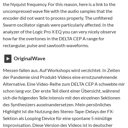
the Nyquist frequency. For this reason, here is a link to the
uncompressed wave file with the audio samples that the
encoder did not want to process properly. The unfiltered
Swarm oscillator signals were particularly affected. In the
analyzer of the Logic Pro X EQ you can very nicely observe
how far the overtones in the DELTA CEP A range for
rectangular, pulse and sawtooth waveforms.
OriginalWave
Messen fallen aus. Auf Workshops wird verzichtet. In Zeiten
der Pandemie sind Produkt-Videos eine ernstzunehmende
Alternative. Eine Video-Reihe zum DELTA CEP A schwebte mir
schon lang vor. Der erste Teil dient einer Übersicht, während
sich die folgenden Teile intensiv mit den einzelnen Sektionen
des Synthesizers auseinandersetzen. Mein persönliches
Highlight ist die Nutzung des Stereo-Tape-Delays der FX-
Sektion als Looping Device für eine spontane 5 minütige
Improvisation. Diese Version des Videos ist in deutscher