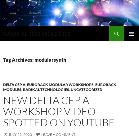
Search
RADIKAL TECHNOLOGIES
SKIP
PRIMAR
TO
MENU
CONTENT
Tag Archives: modularsynth
DELTA CEP A
,
EURORACK MODULAR WORKSHOPS
,
EURORACK
MODULES
,
RADIKAL TECHNOLOGIES
,
UNCATEGORIZED
NEW DELTA CEP A
WORKSHOP VIDEO
SPOTTED ON YOUTUBE
JULY 22, 2020
LEAVE A COMMENT